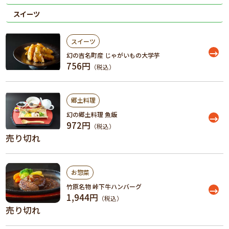
スイーツ
スイーツ
幻の吉名町産 じゃがいもの大学芋
756円
（税込）
郷土料理
幻の郷土料理 魚飯
972円
（税込）
売り切れ
お惣菜
竹原名物 峠下牛ハンバーグ
1,944円
（税込）
売り切れ