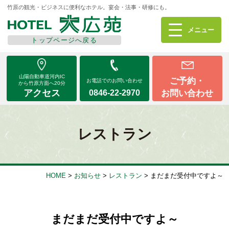
竹原の観光・ビジネスに便利なホテル。宴会・法事・研修にも。
メニューを
閉じる
メニュー
トップページへ戻る
山陽自動車道河内IC
ご予約・
お電話でのお問い合わせ
から竹原方面へ20分
アクセス
お問い合わせ
0846-22-2970
山陽自動車道河内IC
ご予約・
お電話でのお問い合わせ
から竹原方面へ20分
アクセス
お問い合わせ
0846-22-2970
レストラン
ご宿泊
ご宴会・イベント
HOME
>
お知らせ
>
レストラン
>
まだまだ受付中ですよ～
レストラン花車
テイクアウトお弁当
まだまだ受付中ですよ～