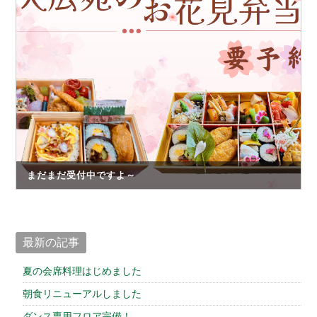
仕出しお弁当
館内案内
トップページ
お知らせ
まだまだ受付中ですよ～
プライバシーポリシー
サイトマップ
最新の記事
夏の会席料理はじめました
朝食リニューアルしました
ダンス専用フロア完備！