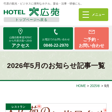
竹原の観光・ビジネスに便利なホテル。宴会・法事・研修にも。
メニューを
閉じる
メニュー
トップページへ戻る
山陽自動車道河内IC
ご予約・
お電話でのお問い合わせ
から竹原方面へ20分
アクセス
お問い合わせ
0846-22-2970
山陽自動車道河内IC
ご予約・
お電話でのお問い合わせ
から竹原方面へ20分
アクセス
お問い合わせ
0846-22-2970
2026年5月のお知らせ記事一覧
ご宿泊
ご宴会・イベント
HOME
>
2025年
>
9月
レストラン花車
テイクアウトお弁当
レストラン