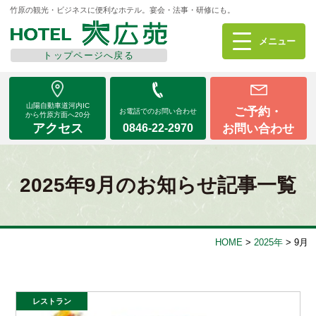
竹原の観光・ビジネスに便利なホテル。宴会・法事・研修にも。
メニューを
閉じる
メニュー
トップページへ戻る
山陽自動車道河内IC
ご予約・
お電話でのお問い合わせ
から竹原方面へ20分
アクセス
お問い合わせ
0846-22-2970
山陽自動車道河内IC
ご予約・
お電話でのお問い合わせ
から竹原方面へ20分
アクセス
お問い合わせ
0846-22-2970
2025年9月のお知らせ記事一覧
ご宿泊
ご宴会・イベント
HOME
>
2025年
>
9月
レストラン花車
テイクアウトお弁当
レストラン