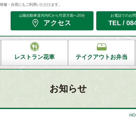
研修・合宿にもご利用いただけます。
山陽自動車道河内IC
から竹原方面へ20分
お電話でのお問
アクセス
TEL /
08
レストラン花車
テイクアウトお弁当
お知らせ
HO